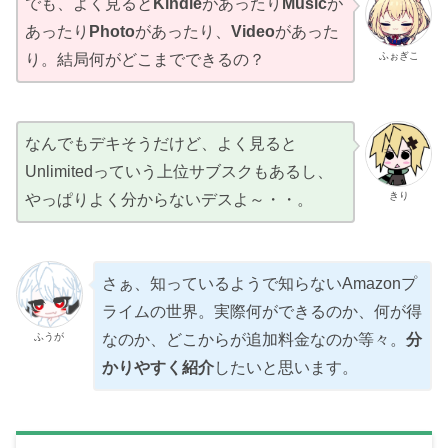
でも、よく見ると
Kindle
があったり
Music
が
あったり
Photo
があったり、
Video
があった
ふぉぎこ
り。結局何がどこまでできるの？
なんでもデキそうだけど、よく見ると
Unlimitedっていう上位サブスクもあるし、
きり
やっぱりよく分からないデスよ～・・。
さぁ、知っているようで知らないAmazonプ
ライムの世界。実際何ができるのか、何が得
ふうが
なのか、どこからが追加料金なのか等々。
分
かりやすく紹介
したいと思います。