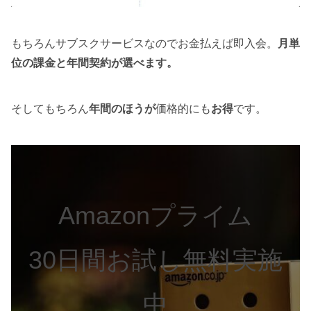
もちろんサブスクサービスなのでお金払えば即入会。
月単
位の課金と年間契約が選べます。
そしてもちろん
年間のほうが
価格的にも
お得
です。
Amazonプライム
30日間お試し無料実施
中