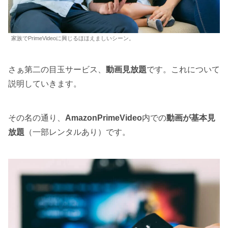
家族でPrimeVideoに興じるほほえましいシーン。
さぁ第二の目玉サービス、
動画見放題
です。これについて
説明していきます。
その名の通り、
AmazonPrimeVideo
内での
動画が基本見
放題
（一部レンタルあり）です。