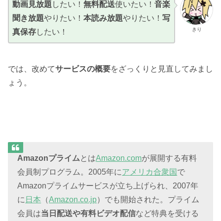
動画見放題
したい！
無料配送
使いたい！
音楽
聞き放題
やりたい！
本読み放題
やりたい！
写
きり
真保存
したい！
では、改めて
サービスの概要
をざっくりと見直してみまし
ょう。
Amazonプライム
とは
Amazon.com
が展開する有料
会員制プログラム。2005年に
アメリカ合衆国
で
Amazonプライムサービスが立ち上げられ、2007年
に
日本
（
Amazon.co.jp
）でも開始された。プライム
会員は
当日配送や有料ビデオ配信
など特典を受ける