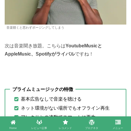
音楽聴くと思わずポージングしてしまう
次は音楽聞き放題。こちらは
YoutubeMusicと
AppleMusic、Spotifyがライバル
ですね！
プライムミュージックの特徴
基本広告なしで音楽を聴ける
ネット環境がない場所でもオフライン再生
アレクサとの連動でスマートに再生
200万曲の聞き放題楽曲用意
Home
レビュー記事
レコメンド
ブログネタ
メニュー