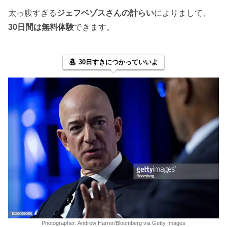
太っ腹すぎる
ジェフベゾスさんの計らい
によりまして、
30日間は無料体験
できます。
30日すきにつかっていいよ
Photographer: Andrew Harrer/Bloomberg via Getty Images