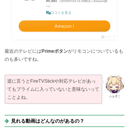
¥6,980
（2025/07/23 21:30時点 | Amazon調
べ）
口コミを見る
Amazon !
ポチップ
最近のテレビには
Primeボタン
がリモコンについているも
のも多いですね。
逆に言うとFireTVStickや対応テレビがあっ
てもプライムに入っていないと意味ないって
ふぉぎこ
ことよね。
見れる動画はどんなのがあるの？