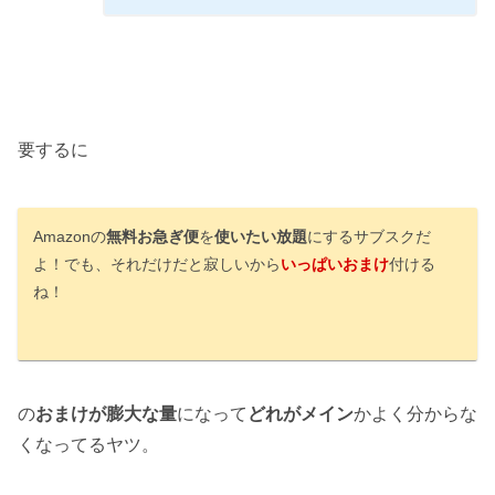
要するに
Amazonの
無料お急ぎ便
を
使いたい放題
にするサブスクだ
よ！でも、それだけだと寂しいから
いっぱいおまけ
付ける
ね！
の
おまけが膨大な量
になって
どれがメイン
かよく分からな
くなってるヤツ。