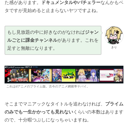
た感があります。
ドキュメンタルやバチェラー
なんかもベ
タですが見始めると止まらないヤツですよね。
もし見放題の中に好きなのがなければ
ジャン
ルごとに課金チャンネル
があります。これを
足すと無敵になります。
きり
これはdアニメのプライム版。古今のアニメ網羅率ヤバイ。
そこまでマニアックなタイトルを追わなければ、
プライム
のみでも一生かかっても見れない
くらいの本数はあります
ので、十分暇つぶしになっちゃいますね。