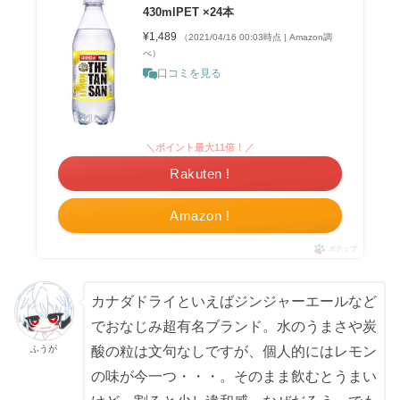
430mlPET ×24本
¥1,489
（2021/04/16 00:03時点 | Amazon調
べ）
口コミを見る
＼ポイント最大11倍！／
Rakuten !
Amazon !
ポチップ
カナダドライといえばジンジャーエールなど
でおなじみ超有名ブランド。水のうまさや炭
ふうが
酸の粒は文句なしですが、個人的にはレモン
の味が今一つ・・・。そのまま飲むとうまい