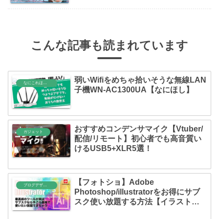
こんな記事も読まれています
弱いWifiをめちゃ拾いそうな無線LAN
なにこれほしい
子機WN-AC1300UA【なにほし】
おすすめコンデンサマイク【Vtuber/
ガジェット
配信/リモート】初心者でも高音質い
けるUSB5+XLR5選！
【フォトショ】Adobe
ブログデザイン
Photoshop/illustratorをお得にサブ
スク使い放題する方法【イラストレ
ーター】