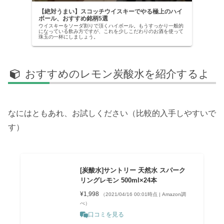
【絶対うまい】スコッチウイスキーでやる極上のハイ
ボール、おすすめ銘柄5選
ウイスキーをソーダ割りで頂くハイボール。もうすっかり一般的
になっている飲み方ですが、これを少しこだわりのお酒を使って
珠玉の一杯にしましょう。
おすすめのレモン炭酸水を紹介するよ
なにはともあれ、お試しください（比較的入手しやすいで
す）
[炭酸水]サントリー 天然水 スパーク
リングレモン 500ml×24本
¥1,998
（2021/04/16 00:01時点 | Amazon調
べ）
口コミを見る