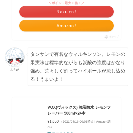
＼ポイント最大11倍！／
Rakuten !
Amazon !
ポチップ
タンサンで有名なウィルキンソン。レモンの
果実味は標準的ながらも炭酸の強度はかなり
ふうが
強め。荒々しく割ってハイボールが流し込め
る！うまいよ！
VOX(ヴォックス) 強炭酸水 レモンフ
レーバー 500ml×24本
¥1,650
（2021/04/16 00:03時点 | Amazon調
べ）