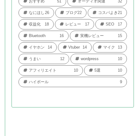
おすすめ
51
オーディオ関連
32
なにほし
26
ブログ
22
コスパよき
21
収益化
18
レビュー
17
SEO
17
Bluetooth
16
実機レビュー
15
イヤホン
14
Vtuber
14
マイク
13
うまい
12
wordpress
10
アフィリエイト
10
5選
10
ハイボール
9