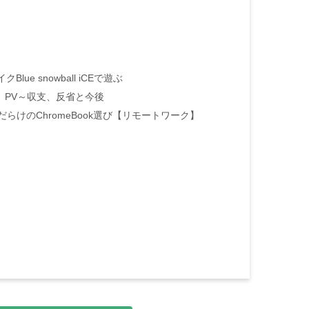
e snowball iCEで遊ぶ
。PV～収支、反省と今後
違いだらけのChromeBook選び【リモートワーク】