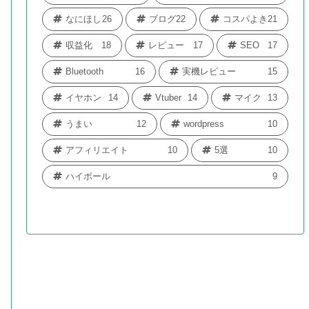
なにほし
26
ブログ
22
コスパよき
21
収益化
18
レビュー
17
SEO
17
Bluetooth
16
実機レビュー
15
イヤホン
14
Vtuber
14
マイク
13
うまい
12
wordpress
10
アフィリエイト
10
5選
10
ハイボール
9