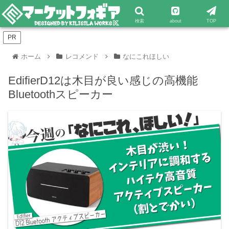
検索
about
TOP
PR
ホーム
レコメンド
なにこれほしい
EdifierD12は木目が良い感じの高機能
Bluetoothスピーカー