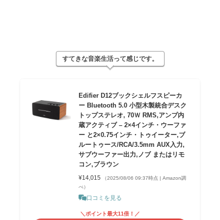
すてきな音楽生活って感じです。
Edifier D12ブックシェルフスピーカ
ー Bluetooth 5.0 小型木製統合デスク
トップステレオ, 70Ｗ RMS,アンプ内
蔵アクティブ – 2×4インチ・ウーファ
ー と2×0.75インチ・トゥイーター,ブ
ルートゥース/RCA/3.5mm AUX入力,
サブウーファー出力,ノブ またはリモ
コン,ブラウン
¥14,015
（2025/08/06 09:37時点 | Amazon調
べ）
口コミを見る
＼ポイント最大11倍！／