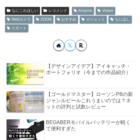
なにこれほしい
レコメンド
Amazon
Vtuber
Webカメラ
ZOOM
おすすめ
ガジェット
なにほし
リモート
【デザインアイデア】アイキャッチ・
ポートフォリオ（今までの作品紹介）
【ゴールドマスター】ローソンPBの新
ジャンルビールこれうまいのでは？ネ
ットの評判と試飲レビュー
BEGABERモバイルバッテリーが軽く
て便利すぎた