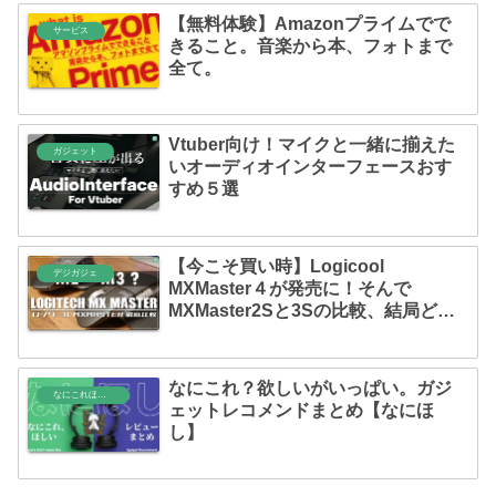
【無料体験】Amazonプライムでで
サービス
きること。音楽から本、フォトまで
全て。
Vtuber向け！マイクと一緒に揃えた
ガジェット
いオーディオインターフェースおす
すめ５選
【今こそ買い時】Logicool
デジガジェ
MXMaster４が発売に！そんで
MXMaster2Sと3Sの比較、結局どっ
ちがいいの？【おさらい】
なにこれ？欲しいがいっぱい。ガジ
なにこれほしい
ェットレコメンドまとめ【なにほ
し】