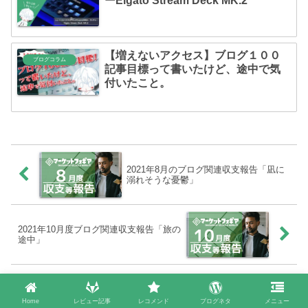
ーElgato Stream Deck MK.2
【増えないアクセス】ブログ１００
ブログコラム
記事目標って書いたけど、途中で気
付いたこと。
2021年8月のブログ関連収支報告「凪に
溺れそうな憂鬱」
2021年10月度ブログ関連収支報告「旅の
途中」
Home
レビュー記事
レコメンド
ブログネタ
メニュー