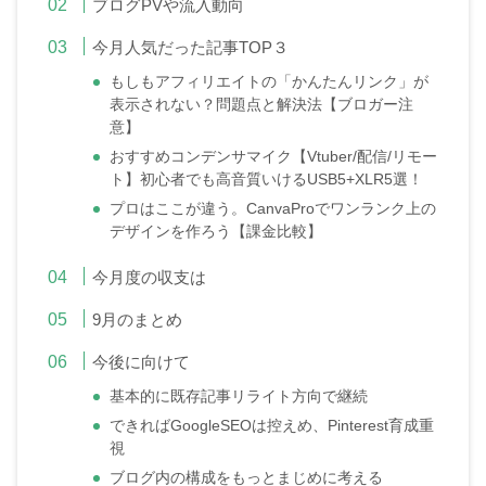
ブログPVや流入動向
今月人気だった記事TOP３
もしもアフィリエイトの「かんたんリンク」が
表示されない？問題点と解決法【ブロガー注
意】
おすすめコンデンサマイク【Vtuber/配信/リモー
ト】初心者でも高音質いけるUSB5+XLR5選！
プロはここが違う。CanvaProでワンランク上の
デザインを作ろう【課金比較】
今月度の収支は
9月のまとめ
今後に向けて
基本的に既存記事リライト方向で継続
できればGoogleSEOは控えめ、Pinterest育成重
視
ブログ内の構成をもっとまじめに考える